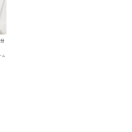
配分
ーム