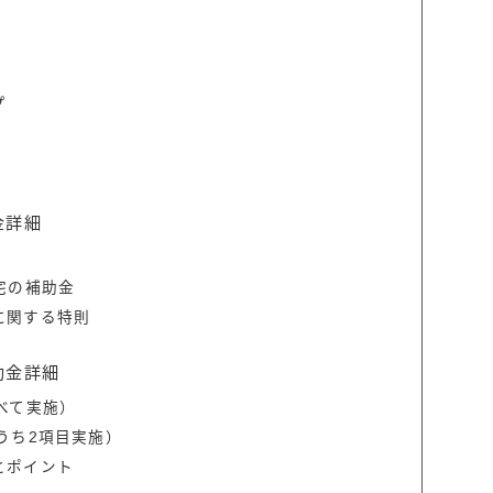
プ
金詳細
宅の補助金
に関する特則
助金詳細
べて実施）
うち2項目実施）
とポイント