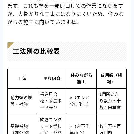
ます。これも壁を一部開口しての作業になります
が、大掛かりな工事にはなりにくいため、住みな
がらの施工に向いていますね。
工法別の比較表
住みながら
費用感（相
工法
主な内容
施工
場）
構造用合
1箇所あた
耐力壁の増
○（エリア
板・耐震ボ
り数万〜十
設・補強
分け施工）
ード張り
数万円程度
鉄筋コンク
基礎補強
リート増し
○（床下作
数十万〜百
（部分的）
打ち・ひび
業中心）
万円超