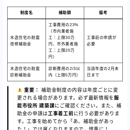
制度名
補助額
備考
工事費用の23%
（市内業者施
木造住宅の耐震
工：上限30万
工事前の申請が
改修補助金
円、市外業者施
必要
工：上限20万
円）
木造住宅の耐震
診断費用の2/3以
当該年度の2月末
診断補助金
内（上限5万円）
日まで
重要：
補助金制度の内容は年度ごとに変
更される場合があります。必ず最新情報を
飯
能市役所 建築課
にご確認ください。また、補
助金の申請は
工事着工前
に行う必要がありま
す。工事を始めてから「あ、補助金があっ
た！」では遅くなりますので、慎重に！