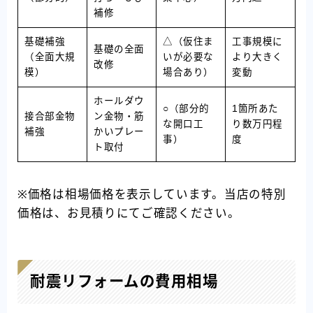
補修
基礎補強
△（仮住ま
工事規模に
基礎の全面
（全面大規
いが必要な
より大きく
改修
模）
場合あり）
変動
ホールダウ
○（部分的
1箇所あた
接合部金物
ン金物・筋
な開口工
り数万円程
補強
かいプレー
事）
度
ト取付
※価格は相場価格を表示しています。当店の特別
価格は、お見積りにてご確認ください。
耐震リフォームの費用相場