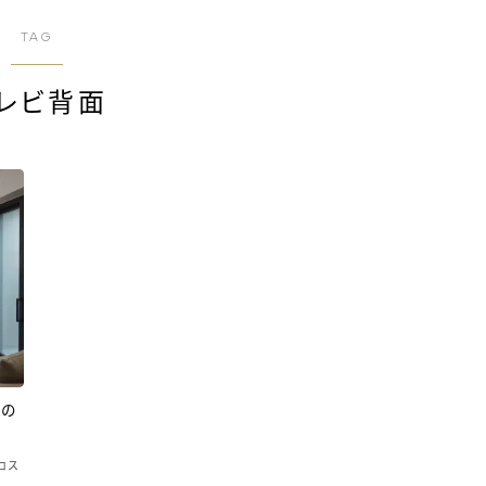
TAG
レビ背面
得の
ロス