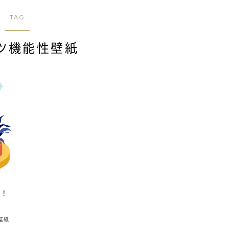
TAG
ツ機能性壁紙
説！
壁紙